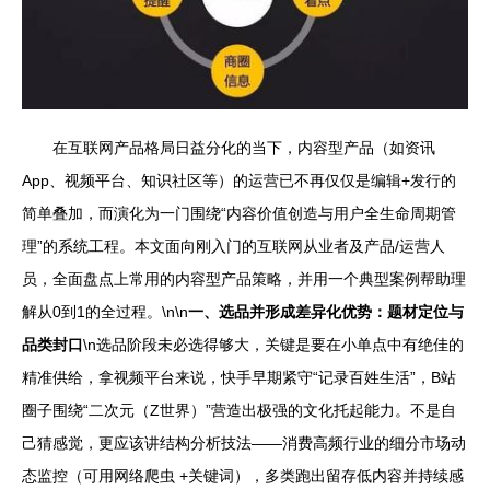
在互联网产品格局日益分化的当下，内容型产品（如资讯
App、视频平台、知识社区等）的运营已不再仅仅是编辑+发行的
简单叠加，而演化为一门围绕“内容价值创造与用户全生命周期管
理”的系统工程。本文面向刚入门的互联网从业者及产品/运营人
员，全面盘点上常用的内容型产品策略，并用一个典型案例帮助理
解从0到1的全过程。\n\n
一、选品并形成差异化优势：题材定位与
品类封口
\n选品阶段未必选得够大，关键是要在小单点中有绝佳的
精准供给，拿视频平台来说，快手早期紧守“记录百姓生活”，B站
圈子围绕“二次元（Z世界）”营造出极强的文化托起能力。不是自
己猜感觉，更应该讲结构分析技法——消费高频行业的细分市场动
态监控（可用网络爬虫 +关键词），多类跑出留存低内容并持续感